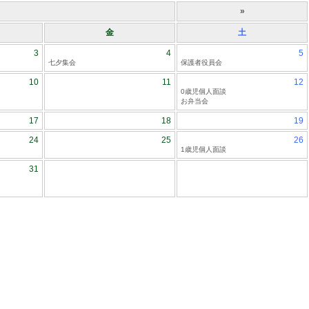
»
金
土
3
4
5
七夕集会
保護者役員会
10
11
12
0歳児個人面談
お弁当会
17
18
19
24
25
26
1歳児個人面談
31