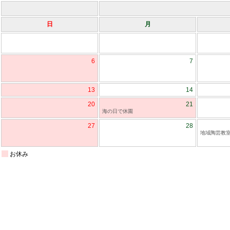
日
月
6
7
13
14
20
21
海の日で休園
27
28
地域陶芸教
お休み