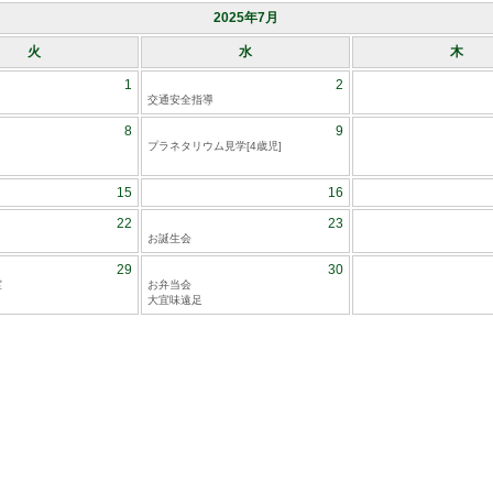
2025年7月
火
水
木
1
2
交通安全指導
8
9
プラネタリウム見学[4歳児]
15
16
22
23
お誕生会
29
30
室
お弁当会
大宜味遠足